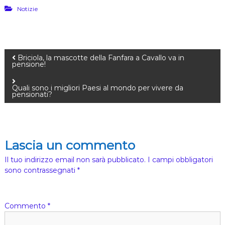
h
Notizie
i
e
s
a
)
Briciola, la mascotte della Fanfara a Cavallo va in
pensione!
Quali sono i migliori Paesi al mondo per vivere da
pensionati?
Lascia un commento
Il tuo indirizzo email non sarà pubblicato.
I campi obbligatori
sono contrassegnati
*
Commento
*