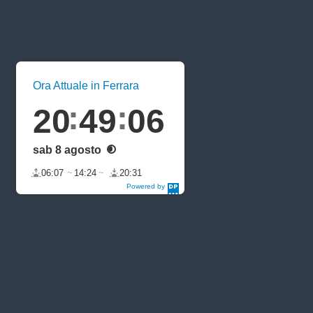
Ora Attuale in Ferrara
20
49
06
sab 8 agosto
06:07
14:24
20:31
Powered by
DaysPedia.c
om