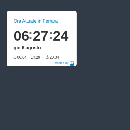
Ora Attuale in Ferrara
06
27
24
gio 6 agosto
06:04
14:29
20:34
Powered by
DaysPedia.c
om