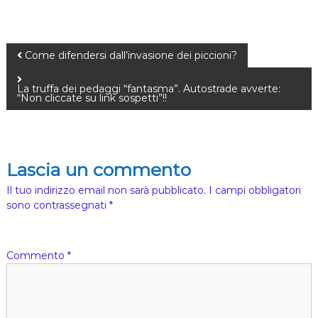
h
i
e
s
Come difendersi dall’invasione dei piccioni?
a
)
La truffa dei pedaggi “fantasma”. Autostrade avverte:
“Non cliccate su link sospetti”!!
Lascia un commento
Il tuo indirizzo email non sarà pubblicato.
I campi obbligatori
sono contrassegnati
*
Commento
*