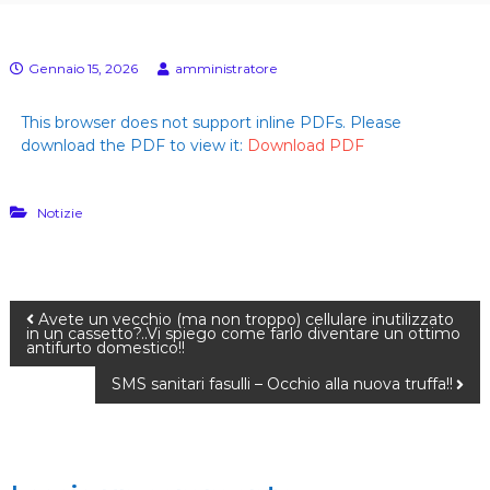
E
s
)
u
l
Gennaio 15, 2026
amministratore
l
a
p
This browser does not support inline PDFs. Please
e
download the PDF to view it:
Download PDF
l
l
e
(
Notizie
G
e
n
.
C
Avete un vecchio (ma non troppo) cellulare inutilizzato
.
in un cassetto?..Vi spiego come farlo diventare un ottimo
A
antifurto domestico!!
.
SMS sanitari fasulli – Occhio alla nuova truffa!!
D
a
l
l
a
C