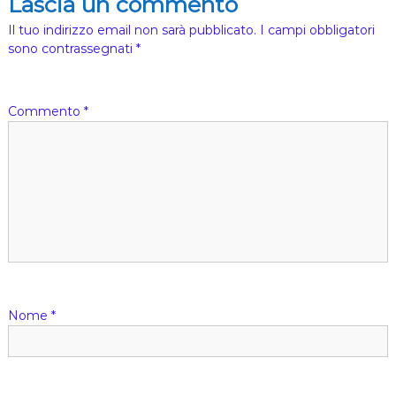
Lascia un commento
h
i
Il tuo indirizzo email non sarà pubblicato.
I campi obbligatori
e
sono contrassegnati
*
s
a
)
Commento
*
Nome
*