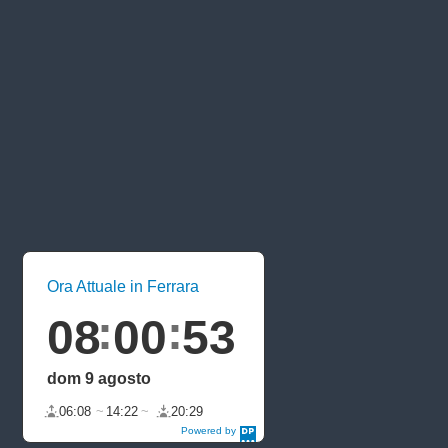
Ora Attuale in Ferrara
08
00
54
dom 9 agosto
06:08
14:22
20:29
Powered by
DaysPedia.c