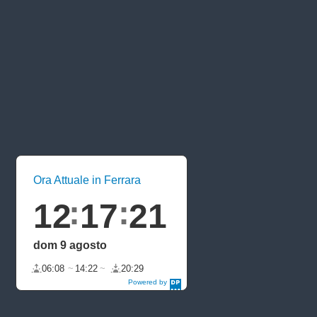
Ora Attuale in Ferrara
12
17
21
dom 9 agosto
06:08
14:22
20:29
Powered by
DaysPedia.c
om