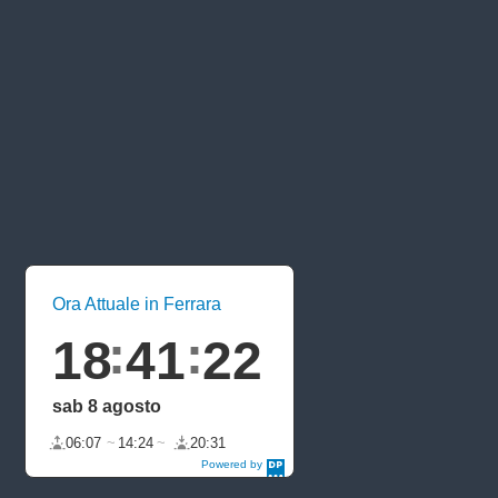
Ora Attuale in Ferrara
18
41
22
sab 8 agosto
06:07
14:24
20:31
Powered by
DaysPedia.c
om