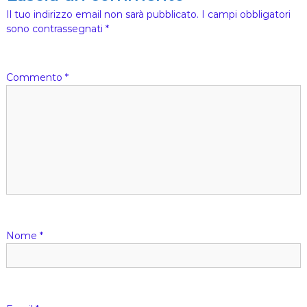
h
Il tuo indirizzo email non sarà pubblicato.
I campi obbligatori
i
sono contrassegnati
*
e
s
a
)
Commento
*
Nome
*