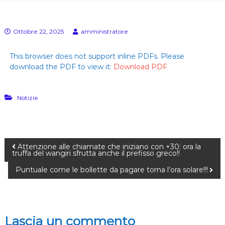
E
s
)
u
l
Ottobre 22, 2025
amministratore
l
a
p
This browser does not support inline PDFs. Please
e
download the PDF to view it:
Download PDF
l
l
e
(
Notizie
G
e
n
.
C
Attenzione alle chiamate che iniziano con +30: ora la
.
truffa del wangiri sfrutta anche il prefisso greco!!
A
.
Puntuale come le bollette da pagare torna l’ora solare!!!
D
a
l
l
a
Lascia un commento
C