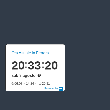
Ora Attuale in Ferrara
20
33
20
sab 8 agosto
06:07
14:24
20:31
Powered by
DaysPedia.c
om