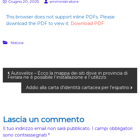
E
Giugno 20, 2025
amministratore
s
)
u
l
This browser does not support inline PDFs. Please
l
download the PDF to view it:
Download PDF
a
p
e
l
Notizie
l
e
(
G
e
Autovelox – Ecco la mappa dei siti dove in provincia di
n
Ferrara ne è possibile l‛installazione e l‛utilizzo.
.
Addio alla carta d’identità cartacea per l’espatrio
C
.
A
.
D
a
Lascia un commento
l
l
Il tuo indirizzo email non sarà pubblicato.
I campi obbligatori
a
sono contrassegnati
*
C