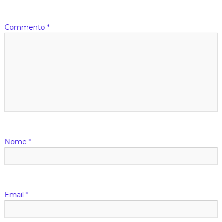
h
i
e
Commento
*
s
a
)
Nome
*
Email
*