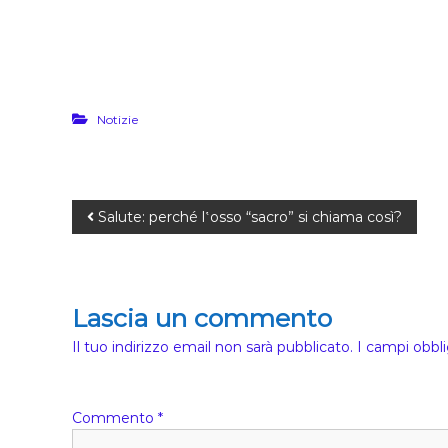
Notizie
Salute: perché l‛osso “sacro” si chiama così?
Lascia un commento
Il tuo indirizzo email non sarà pubblicato.
I campi obbl
Commento
*