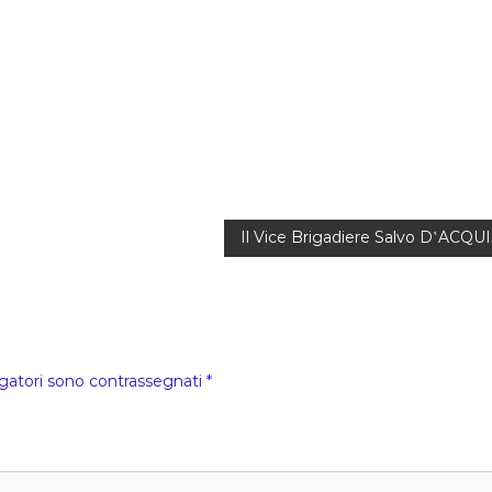
Il Vice Brigadiere Salvo D‛ACQUI
igatori sono contrassegnati
*