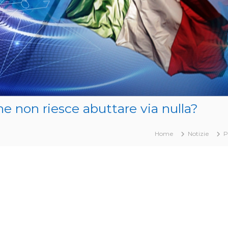
he non riesce abuttare via nulla?
Home
Notizie
P