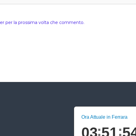
ser per la prossima volta che commento.
Ora Attuale in Ferrara
03
51
5