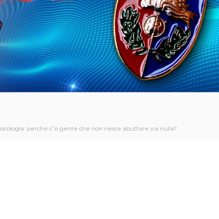
sicologia: perché c‛è gente che non riesce abuttare via nulla?