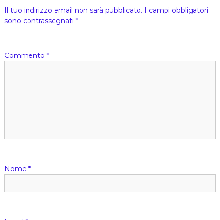
h
Il tuo indirizzo email non sarà pubblicato.
I campi obbligatori
i
sono contrassegnati
*
e
s
a
)
Commento
*
Nome
*