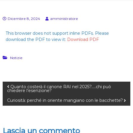
E
s
)
u
l
Dicembre 8, 2024
amministratore
l
a
p
This browser does not support inline PDFs. Please
e
download the PDF to view it:
Download PDF
l
l
e
(
Notizie
G
e
n
.
C
Quanto costerà il canone RAI nel 2025?…..chi può
.
chiedere l’esenzione?
A
.
Curiosità: perché in oriente mangiano con le bacchette?
D
a
l
l
a
Lascia un commento
C