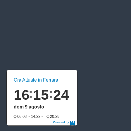
Ora Attuale in Ferrara
16
15
24
dom 9 agosto
06:08
14:22
20:29
Powered by
DaysPedia.c
om