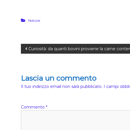
Notizie
Curiosità: da quanti bovini proviene la carne cont
Lascia un commento
Il tuo indirizzo email non sarà pubblicato.
I campi obbl
Commento
*