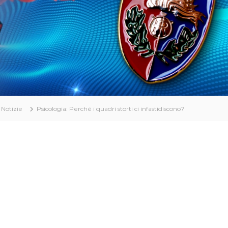
Notizie
Psicologia: Perché i quadri storti ci infastidiscono?