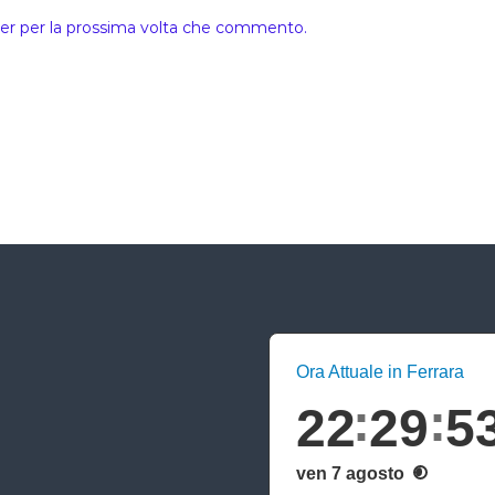
ser per la prossima volta che commento.
Ora Attuale in Ferrara
22
29
5
ven 7 agosto