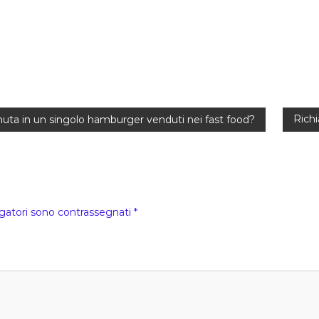
Richi
enuta in un singolo hamburger venduti nei fast food?
igatori sono contrassegnati
*