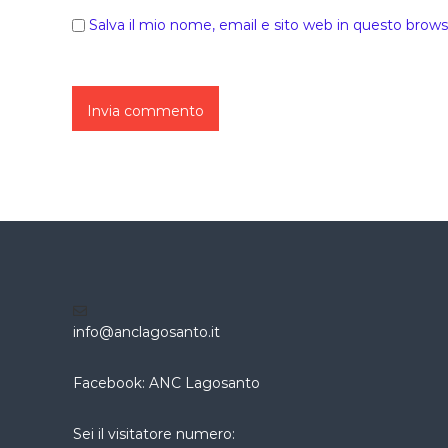
Salva il mio nome, email e sito web in questo brow
info@anclagosanto.it
Facebook: ANC Lagosanto
Sei il visitatore numero: