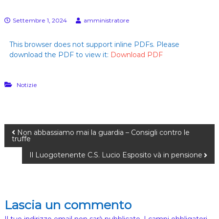
E
s
)
u
Settembre 1, 2024
amministratore
l
l
a
This browser does not support inline PDFs. Please
p
download the PDF to view it:
Download PDF
e
l
l
e
Notizie
(
G
e
n
.
Non abbassiamo mai la guardia – Consigli contro le
C
truffe
.
Il Luogotenente C.S. Lucio Esposito và in pensione
A
.
D
a
l
l
Lascia un commento
a
C
Il tuo indirizzo email non sarà pubblicato.
I campi obbligatori