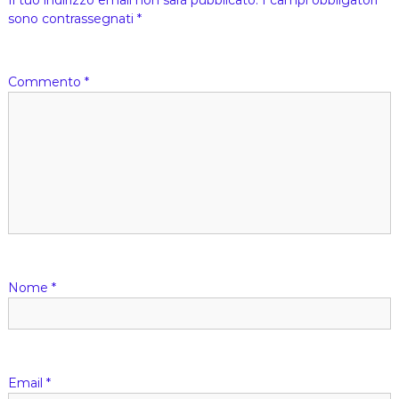
h
sono contrassegnati
*
i
e
s
a
Commento
*
)
Nome
*
Email
*