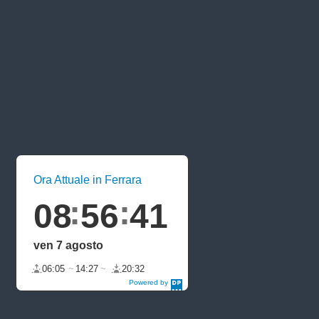
Ora Attuale in Ferrara
08
56
41
ven 7 agosto
06:05
14:27
20:32
Powered by
DaysPedia.c
om