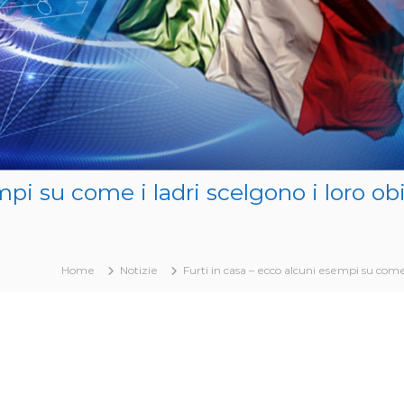
mpi su come i ladri scelgono i loro o
Home
Notizie
Furti in casa – ecco alcuni esempi su come