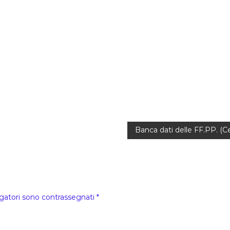
Banca dati delle FF.PP. (C
igatori sono contrassegnati
*