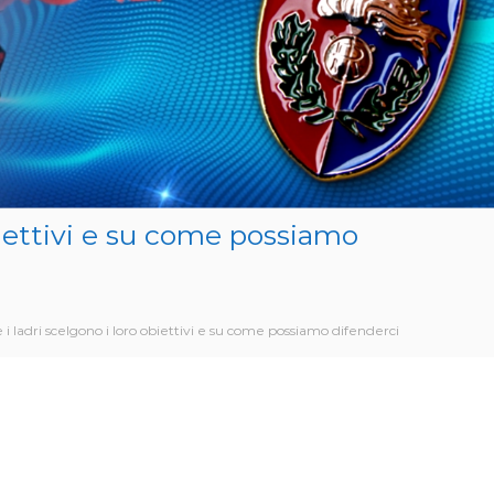
biettivi e su come possiamo
 i ladri scelgono i loro obiettivi e su come possiamo difenderci