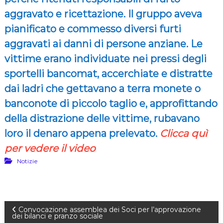
aggravato e ricettazione. Il gruppo aveva
pianificato e commesso diversi furti
aggravati ai danni di persone anziane. Le
vittime erano individuate nei pressi degli
sportelli bancomat, accerchiate e distratte
dai ladri che gettavano a terra monete o
banconote di piccolo taglio e, approfittando
della distrazione delle vittime, rubavano
loro il denaro appena prelevato.
Clicca quì
per vedere il video
Notizie
N
Convocazione assemblea dei Soci per l’approvazione
dei bilanci e pranzo sociale