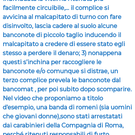
h
facilmente circuibile,… il complice si
i
e
avvicina al malcapitato di turno con fare
s
disinvolto, lascia cadere al suolo alcune
a
)
banconote di piccolo taglio inducendo il
malcapitato a credere di essere stato egli
stesso a perdere il denaro; 3) nonappena
questi s’inchina per raccogliere le
banconote e/o comunque si distrae, un
terzo complice prevela le banconote dal
bancomat , per poi subito dopo scomparire.
Nel video che proponiamo a titolo
d’esempio, una banda di romeni (sia uomini
che giovani donne),sono stati arrestatati
dai carabinieri della Compagnia di Roma,
perché ritenuti responsabili di furto