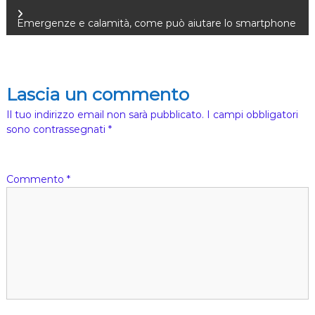
a
Emergenze e calamità, come può aiutare lo smartphone
v
i
Lascia un commento
g
Il tuo indirizzo email non sarà pubblicato.
I campi obbligatori
sono contrassegnati
*
a
z
Commento
*
i
o
n
e