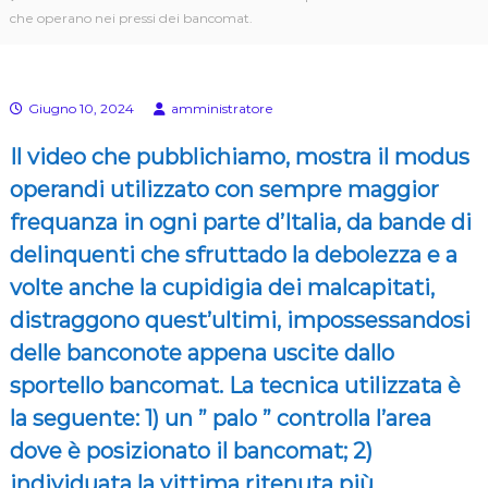
E
s
che operano nei pressi dei bancomat.
)
u
l
l
a
Giugno 10, 2024
amministratore
p
e
l
Il video che pubblichiamo, mostra il modus
l
operandi utilizzato con sempre maggior
e
(
frequanza in ogni parte d’Italia, da bande di
G
e
delinquenti che sfruttado la debolezza e a
n
volte anche la cupidigia dei malcapitati,
.
C
distraggono quest’ultimi, impossessandosi
.
A
delle banconote appena uscite dallo
.
sportello bancomat. La tecnica utilizzata è
D
a
la seguente: 1) un ” palo ” controlla l’area
l
l
dove è posizionato il bancomat; 2)
a
individuata la vittima ritenuta più
C