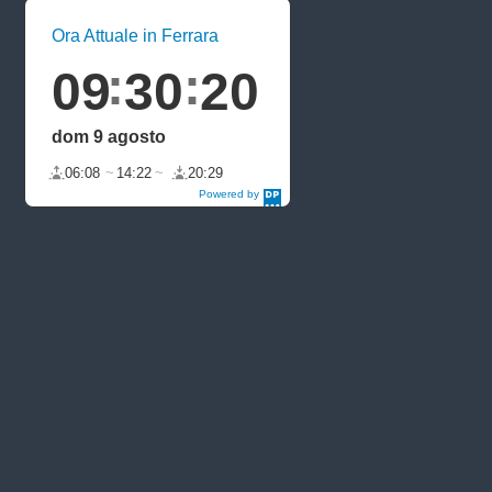
Ora Attuale in Ferrara
09
30
20
dom 9 agosto
06:08
14:22
20:29
Powered by
DaysPedia.c
om