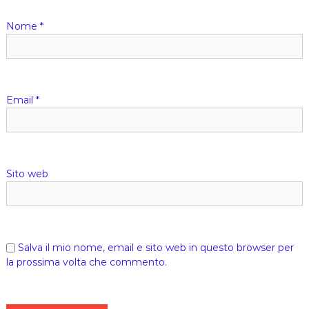
a
Nome
*
r
t
Email
*
i
c
o
Sito web
l
i
Salva il mio nome, email e sito web in questo browser per
la prossima volta che commento.