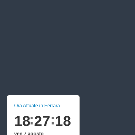
Ora Attuale in Ferrara
18
27
19
ven 7 agosto