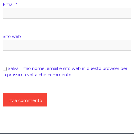
Email
*
i
c
Sito web
o
l
i
Salva il mio nome, email e sito web in questo browser per
la prossima volta che commento.