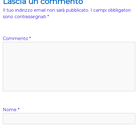
Lascia un commento
g
Il tuo indirizzo email non sarà pubblicato.
I campi obbligatori
sono contrassegnati
*
a
z
Commento
*
i
o
n
e
a
Nome
*
r
t