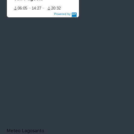
06:05
14:27
20:32
Powered by
DaysPedia.c
om
Meteo Lagosanto