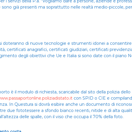
i per i servizi della P.a. “Vogliamo dare a persone, aziende e profes
e sono già presenti ma soprattutto nelle realtà medio-piccole, per
ali si doteranno di nuove tecnologie e strumenti idonei a consentir
tà, certificati anagrafici, certificati giudiziari, certificati previden
gimento degli obiettivi che Ue e Italia si sono date con il piano N
to è il modulo di richiesta, scaricabile dal sito della polizia del
www.passaportonline.poliziadistato.it
con SPID o CIE e compilando i
za. In Questura si dovrà esibire anche un documento di riconos
ltre due fototessere a sfondo bianco recenti, nitide e di alta qual
altezza delle spalle, con il viso che occupa il 70% della foto.
uanto costa