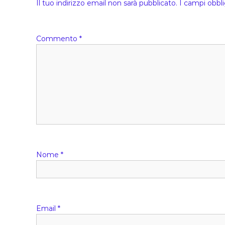
i
Il tuo indirizzo email non sarà pubblicato.
I campi obbl
g
Commento
*
a
z
i
o
n
Nome
*
e
a
r
Email
*