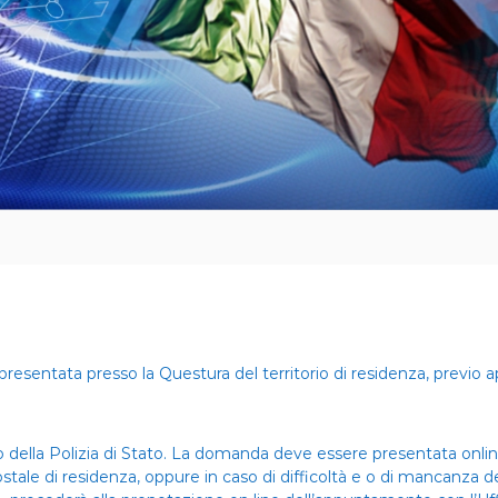
resentata presso la Questura del territorio di residenza, previo
 della Polizia di Stato. La domanda deve essere presentata onli
tale di residenza, oppure in caso di difficoltà e o di mancanza de