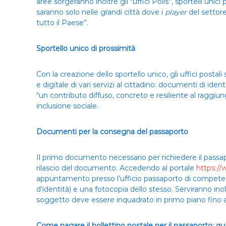
aree sorgeranno inoltre gli “uffici Polis”, sportelli unic
saranno solo nelle grandi città dove i
player
del settor
tutto il Paese”.
Sportello unico di prossimità
Con la creazione dello sportello unico, gli uffici post
e digitale di vari servizi al cittadino: documenti di identi
“un contributo diffuso, concreto e resiliente al raggiun
inclusione sociale.
Documenti per la consegna del passaporto
Il primo documento necessario per richiedere il passapor
rilascio del documento. Accedendo al portale
https://
appuntamento presso l’ufficio passaporto di competen
d’identità) e una fotocopia dello stesso. Serviranno ino
soggetto deve essere inquadrato in primo piano fino all’
Come pagare il bollettino postale per il passaporto: q