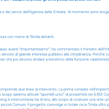
ca e dei servizi dell’Agenzia delle Entrate. Al momento sono erogati i
muni con meno di 15mila abitanti.
un passo avanti “importantissimo”, ha commentato il ministro dell’I
servizio di grande interesse pubblico alla cittadinanza. Perché con
se che poi devono andare a beneficio della funzione caratteristic
e comprende due linee di intervento. La prima consiste nell’impleme
o scopo saranno attivati “sportelli unici” di prossimità nei 6.933 
rking e interconnessi tra di loro, allo scopo di costruire una rete u
i piccoli Comuni. Il progetto coinvolge in totale circa 7mila uffici