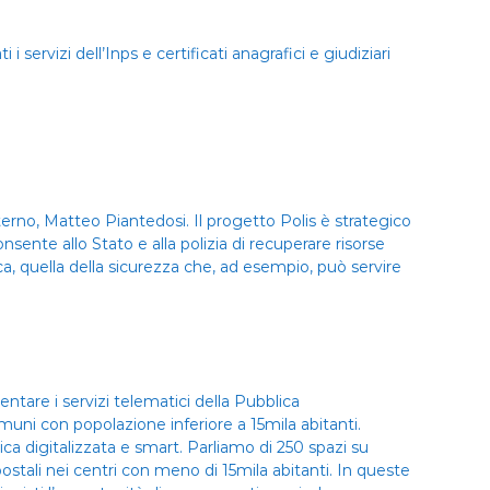
 servizi dell’Inps e certificati anagrafici e giudiziari
nterno, Matteo Piantedosi. Il progetto Polis è strategico
sente allo Stato e alla polizia di recuperare risorse
a, quella della sicurezza che, ad esempio, può servire
ntare i servizi telematici della Pubblica
Comuni con popolazione inferiore a 15mila abitanti.
nica digitalizzata e smart. Parliamo di 250 spazi su
 postali nei centri con meno di 15mila abitanti. In queste