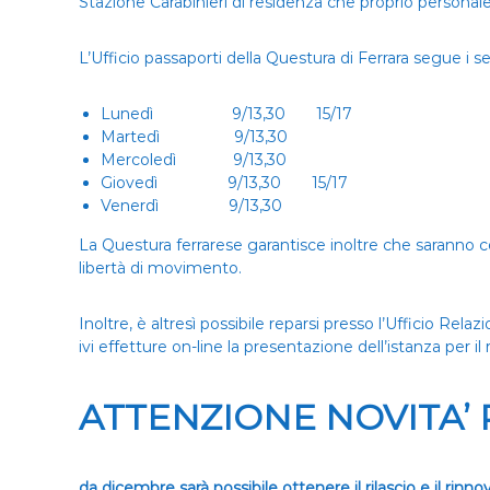
.
Stazione Carabinieri di residenza che proprio personale
A
.
L’Ufficio passaporti della Questura di Ferrara segue i se
D
a
Lunedì 9/13,30 15/17
l
Martedì 9/13,30
l
Mercoledì 9/13,30
a
Giovedì 9/13,30 15/17
C
Venerdì 9/13,30
h
i
La Questura ferrarese garantisce inoltre che saranno c
e
libertà di movimento.
s
a
)
Inoltre, è altresì possibile reparsi presso l’Ufficio Rel
ivi effetture on-line la presentazione dell’istanza per il
ATTENZIONE NOVITA’ P
da dicembre sarà possibile ottenere il rilascio e il rinno