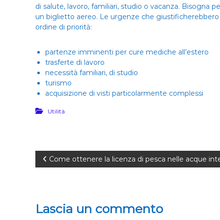
di salute, lavoro, familiari, studio o vacanza. Bisogn
un biglietto aereo. Le urgenze che giustificherebbero l
ordine di priorità:
partenze imminenti per cure mediche all’estero
trasferte di lavoro
necessità familiari, di studio
turismo
acquisizione di visti particolarmente complessi
Utilità
N
Come ottenere la licenza di pesca nelle acque int
a
v
Lascia un commento