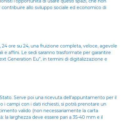
sionisti l’opportunità di usare questi spazi, che non
 contribuire allo sviluppo sociale ed economico di
e, 24 ore su 24, una fruizione completa, veloce, agevole
ziali e affini. Le sedi saranno trasformate per garantire
ext Generation Eu”, in termini di digitalizzazione e
lo Stato. Serve poi una ricevuta dell’appuntamento per il
 campi con i dati richiesti, si potrà prenotare un
cimento valido (non necessariamente la carta
ità: la larghezza deve essere pari a 35-40 mm e il