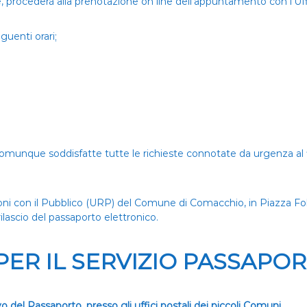
, procederà alla prenotazione on line dell’appuntamento con l’Uff
guenti orari;
omunque soddisfatte tutte le richieste connotate da urgenza al fi
azioni con il Pubblico (URP) del Comune di Comacchio, in Piazza Foleg
 rilascio del passaporto elettronico.
ER IL SERVIZIO PASSAPORT
vo del Passaporto, presso gli uffici postali dei piccoli Comuni.