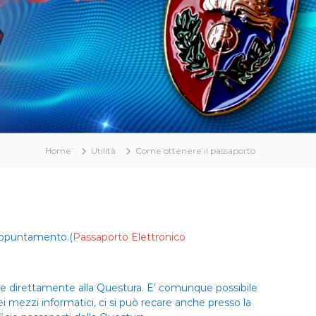
Home
Utilità
Come ottenere il passaporto
 appuntamento.(
Passaporto Elettronico
ne direttamente alla Questura. E’ comunque possibile
i mezzi informatici, ci si può recare anche presso la