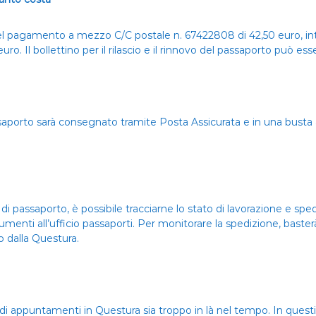
 del pagamento a mezzo C/C postale n. 67422808 di 42,50 euro, int
o. Il bollettino per il rilascio e il rinnovo del passaporto può esser
assaporto sarà consegnato tramite Posta Assicurata e in una busta 
di passaporto, è possibile tracciarne lo stato di lavorazione e spe
ti all’ufficio passaporti. Per monitorare la spedizione, basterà c
to dalla Questura.
i appuntamenti in Questura sia troppo in là nel tempo. In questi 